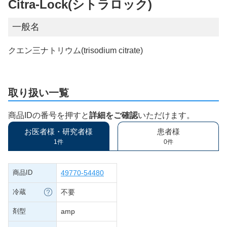
Citra-Lock(シトラロック)
一般名
クエン三ナトリウム(trisodium citrate)
取り扱い一覧
商品IDの番号を押すと
詳細をご確認
いただけます。
お医者様・研究者様
患者様
1件
0件
商品ID
49770-54480
冷蔵
不要
剤型
amp