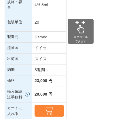
規格・容
4% 5ml
量
包装単位
20
製造元
Usmed
スクロール
できます
流通国
ドイツ
出荷国
スイス
納期
3週間～
価格
23,000 円
輸入確認
20,000 円
証手数料
カートに
入れる