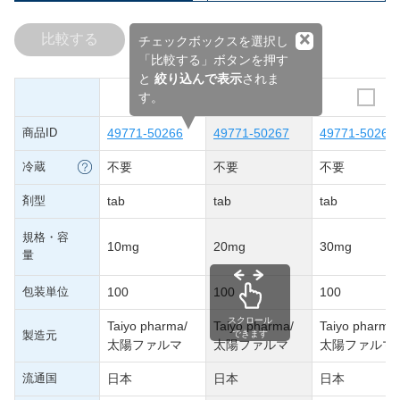
×
比較する
チェックボックスを選択し
「比較する」ボタンを押す
と
絞り込んで表示
されま
す。
商品ID
49771-50266
49771-50267
49771-50268
冷蔵
不要
不要
不要
剤型
tab
tab
tab
規格・容
10mg
20mg
30mg
量
包装単位
100
100
100
スクロール
Taiyo pharma/
Taiyo pharma/
Taiyo pharma/
製造元
できます
太陽ファルマ
太陽ファルマ
太陽ファルマ
流通国
日本
日本
日本