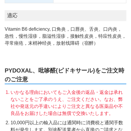
適応
Vitamin B6 deficiency, 口角炎，口唇炎、舌炎、口内炎，
急性，慢性湿疹，脂溢性湿疹，接触性皮炎，特应性皮炎，
寻常痤疮，末梢神经炎，放射线障碍（宿醉）
PYDOXAL、吡哆醛(ピドキサール)をご注文時
のご注意
いかなる理由においてもご入金後の返品・返金は承れ
ないことをご了承のうえ、ご注文ください。なお、弊
社や発送元の手違いによりご注文と異なる医薬品や不
良品をお届けした場合は無償で交換いたします。
10,000円以上の輸入品には通関時に消費税と通関手数
料が発生します。別途配送業者から直接のご請求とな