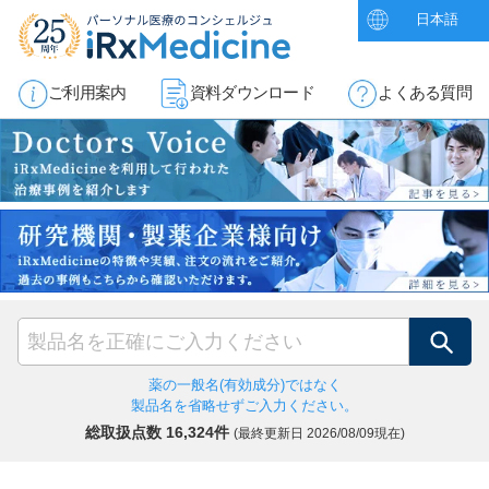
日本語
ご利用案内
資料ダウンロード
よくある質問
検索
薬の一般名(有効成分)ではなく
製品名を省略せずご入力ください。
総取扱点数 16,324件
(最終更新日
2026/08/09現在)