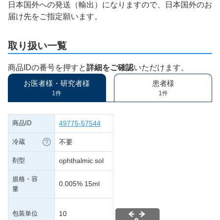
日本国外への発送（輸出）になりますので、日本国外のお
届け先をご指定願います。
取り扱い一覧
商品IDの番号を押すと
詳細をご確認
いただけます。
お医者様・研究者様
患者様
1件
1件
商品ID
49775-57544
冷蔵
不要
剤型
ophthalmic sol
規格・容
0.005% 15ml
量
包装単位
10