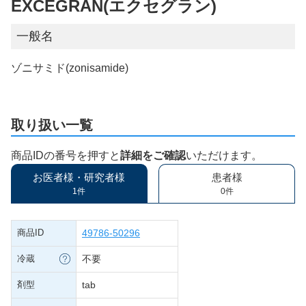
EXCEGRAN(エクセグラン)
一般名
ゾニサミド(zonisamide)
取り扱い一覧
商品IDの番号を押すと
詳細をご確認
いただけます。
お医者様・研究者様
患者様
1件
0件
商品ID
49786-50296
冷蔵
不要
剤型
tab