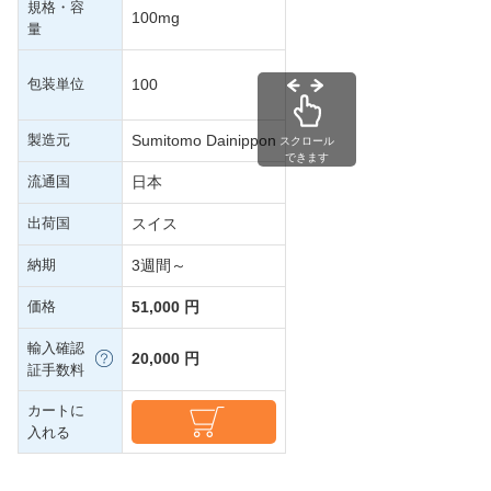
規格・容
100mg
量
包装単位
100
製造元
Sumitomo Dainippon
スクロール
できます
流通国
日本
出荷国
スイス
納期
3週間～
価格
51,000 円
輸入確認
20,000 円
証手数料
カートに
入れる