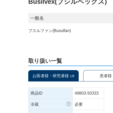
Busilvex(ブシルベックス)
一般名
ブスルファン(Busulfan)
取り扱い一覧
お医者様・研究者様
患者様
1件
商品ID
49803-50333
冷蔵
必要