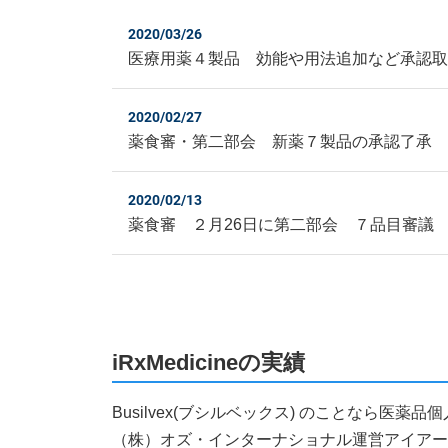
2020/03/26
医療用薬４製品 効能や用法追加など承認
2020/02/27
薬食審・第二部会 新薬７製品の承認了承
2020/02/13
薬食審 ２月26日に第二部会 ７品目審議
iRxMedicineの実績
Busilvex(ブシルベックス) のことなら医
（株）オズ・インターナショナル運営アイアールエ