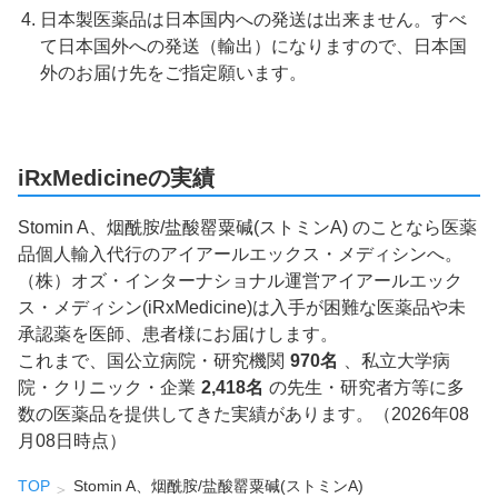
日本製医薬品は日本国内への発送は出来ません。すべ
て日本国外への発送（輸出）になりますので、日本国
外のお届け先をご指定願います。
iRxMedicineの実績
Stomin A、烟酰胺/盐酸罂粟碱(ストミンA) のことなら医薬
品個人輸入代行のアイアールエックス・メディシンへ。
（株）オズ・インターナショナル運営アイアールエック
ス・メディシン(iRxMedicine)は入手が困難な医薬品や未
承認薬を医師、患者様にお届けします。
これまで、国公立病院・研究機関
970名
、私立大学病
院・クリニック・企業
2,418名
の先生・研究者方等に多
数の医薬品を提供してきた実績があります。（2026年08
月08日時点）
TOP
Stomin A、烟酰胺/盐酸罂粟碱(ストミンA)