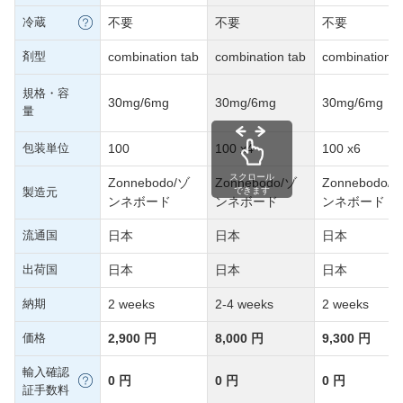
冷蔵
不要
不要
不要
剤型
combination tab
combination tab
combination t
規格・容
30mg/6mg
30mg/6mg
30mg/6mg
量
包装単位
100
100 x4
100 x6
スクロール
Zonnebodo/ゾ
Zonnebodo/ゾ
Zonnebodo/
製造元
できます
ンネボード
ンネボード
ンネボード
流通国
日本
日本
日本
出荷国
日本
日本
日本
納期
2 weeks
2-4 weeks
2 weeks
価格
2,900 円
8,000 円
9,300 円
輸入確認
0 円
0 円
0 円
証手数料