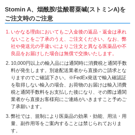
Stomin A、烟酰胺/盐酸罂粟碱(ストミンA)を
ご注文時のご注意
いかなる理由においてもご入金後の返品・返金は承れ
ないことをご了承のうえ、ご注文ください。なお、弊
社や発送元の手違いによりご注文と異なる医薬品や不
良品をお届けした場合は無償で交換いたします。
10,000円以上の輸入品には通関時に消費税と通関手数
料が発生します。別途配送業者から直接のご請求とな
りますのでご確認下さい。※FedEx発送で輸入確認証
を取得しない輸入の場合、お荷物のお届けは輸入消費
税と通関手数料をお支払した後になり、その際は通関
業者から直接お客様宛にご連絡がいきますこと予めご
了承願います。
弊社では、規制により医薬品の効果・効能、用法・用
量、副作用等をご案内することは禁じられておりま
す。