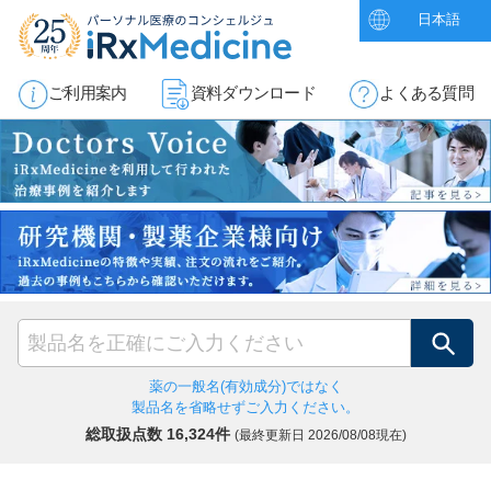
日本語
ご利用案内
資料ダウンロード
よくある質問
検索
薬の一般名(有効成分)ではなく
製品名を省略せずご入力ください。
総取扱点数 16,324件
(最終更新日
2026/08/08現在)