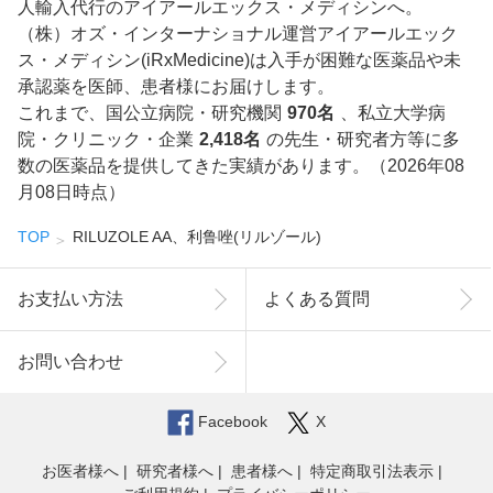
人輸入代行のアイアールエックス・メディシンへ。
（株）オズ・インターナショナル運営アイアールエック
ス・メディシン(iRxMedicine)は入手が困難な医薬品や未
承認薬を医師、患者様にお届けします。
これまで、国公立病院・研究機関
970名
、私立大学病
院・クリニック・企業
2,418名
の先生・研究者方等に多
数の医薬品を提供してきた実績があります。（2026年08
月08日時点）
TOP
RILUZOLE AA、利鲁唑(リルゾール)
お支払い方法
よくある質問
お問い合わせ
Facebook
X
お医者様へ
研究者様へ
患者様へ
特定商取引法表示