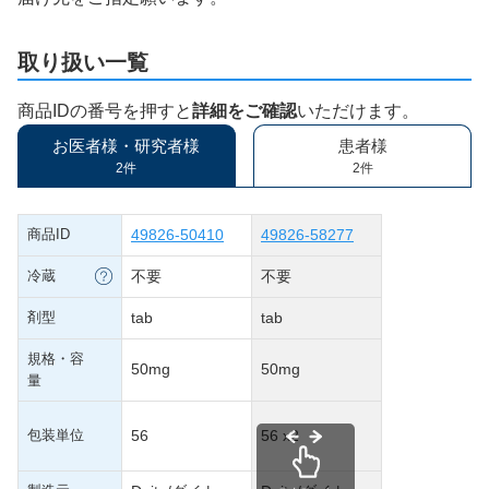
取り扱い一覧
商品IDの番号を押すと
詳細をご確認
いただけます。
お医者様・研究者様
患者様
2件
2件
商品ID
49826-50410
49826-58277
冷蔵
不要
不要
剤型
tab
tab
規格・容
50mg
50mg
量
包装単位
56
56 x2