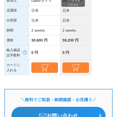
製造元
Daito/ダイト
Daito/ダイト
スクロール
できます
流通国
日本
日本
出荷国
日本
日本
納期
2 weeks
2 weeks
価格
30,600 円
59,200 円
輸入確認
0 円
0 円
証手数料
カートに
入れる
＼無料でご相談・納期確認・お見積り／
お問い合わせ