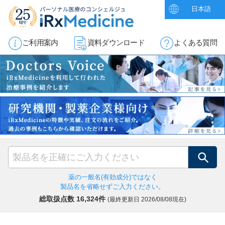
日本語
ご利用案内
資料ダウンロード
よくある質問
検索
薬の一般名(有効成分)ではなく
製品名を省略せずご入力ください。
総取扱点数 16,324件
(最終更新日
2026/08/08現在)