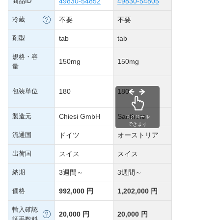
商品ID
49830-54852
49830-54805
冷蔵
不要
不要
剤型
tab
tab
規格・容
150mg
150mg
量
包装単位
180
180
製造元
Chiesi GmbH
Santhera
スクロール
できます
流通国
ドイツ
オーストリア
出荷国
スイス
スイス
納期
3週間～
3週間～
価格
992,000 円
1,202,000 円
輸入確認
20,000 円
20,000 円
証手数料