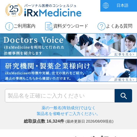
日本語
ご利用案内
資料ダウンロード
よくある質問
検索
薬の一般名(有効成分)ではなく
製品名を省略せずご入力ください。
総取扱点数 16,324件
(最終更新日
2026/08/09現在)