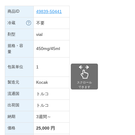
商品ID
49839-50441
冷蔵
不要
剤型
vial
規格・容
450mg/45ml
量
包装単位
1
製造元
Kocak
スクロール
できます
流通国
トルコ
出荷国
トルコ
納期
3週間～
価格
25,000 円