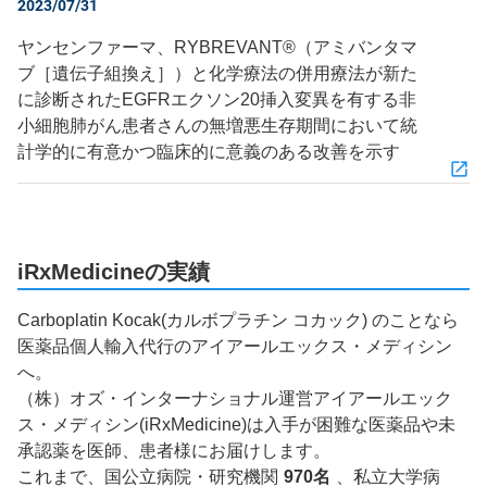
2023/07/31
ヤンセンファーマ、RYBREVANT®（アミバンタマ
ブ［遺伝子組換え］）と化学療法の併用療法が新た
に診断されたEGFRエクソン20挿入変異を有する非
小細胞肺がん患者さんの無増悪生存期間において統
計学的に有意かつ臨床的に意義のある改善を示す
iRxMedicineの実績
Carboplatin Kocak(カルボプラチン コカック) のことなら
医薬品個人輸入代行のアイアールエックス・メディシン
へ。
（株）オズ・インターナショナル運営アイアールエック
ス・メディシン(iRxMedicine)は入手が困難な医薬品や未
承認薬を医師、患者様にお届けします。
これまで、国公立病院・研究機関
970名
、私立大学病