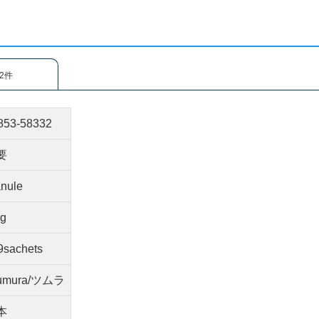
2件
853-58332
要
anule
5g
9sachets
umura/ツムラ
本