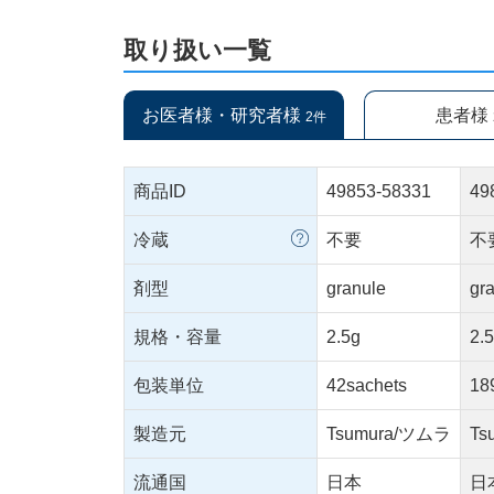
取り扱い一覧
お医者様・研究者様
患者様
2件
商品ID
49853-58331
49
冷蔵
不要
不
剤型
granule
gr
規格・容量
2.5g
2.
包装単位
42sachets
18
製造元
Tsumura/ツムラ
Ts
流通国
日本
日