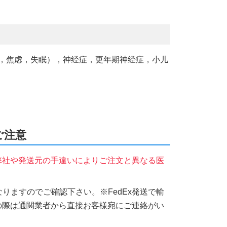
（心悸，焦虑，失眠），神经症，更年期神经症，小儿
のご注意
弊社や発送元の手違いによりご注文と異なる医
りますのでご確認下さい。※FedEx発送で輸
の際は通関業者から直接お客様宛にご連絡がい