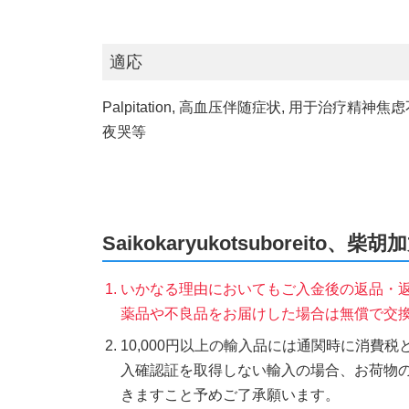
適応
Palpitation, 高血压伴随症状, 用
夜哭等
Saikokaryukotsuborei
いかなる理由においてもご入金後の返品・
薬品や不良品をお届けした場合は無償で交
10,000円以上の輸入品には通関時に消費
入確認証を取得しない輸入の場合、お荷物
きますこと予めご了承願います。