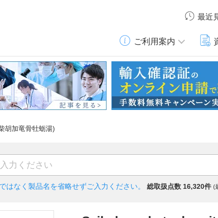
最近
ご利用案内
蛎汤(柴胡加竜骨牡蛎湯)
)ではなく
製品名を省略せずご入力ください。
総取扱点数 16,320件