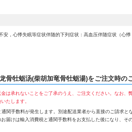
于治疗精神焦虑不安，心悸失眠等症状伴随的下列症状：高血压伴随症状
to、柴胡加龙骨牡蛎汤(柴胡加竜骨牡蛎湯)をご注文時
返金は承れないことをご了承のうえ、ご注文ください。なお、
換いたします。
税と通関手数料が発生します。別途配送業者から直接のご請求とな
のお届けは輸入消費税と通関手数料をお支払した後になり、そ