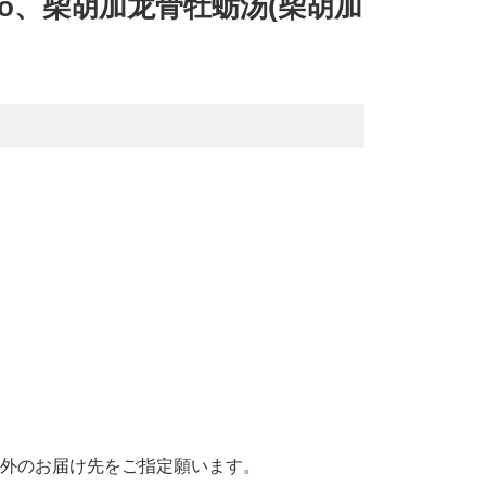
boreito、柴胡加龙骨牡蛎汤(柴胡加
国外のお届け先をご指定願います。