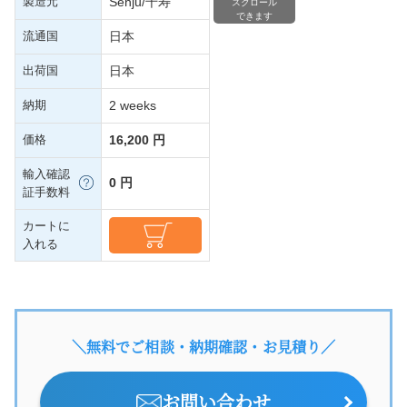
製造元
Senju/千寿
スクロール
できます
流通国
日本
出荷国
日本
納期
2 weeks
価格
16,200 円
輸入確認
0 円
証手数料
カートに
入れる
＼無料でご相談・納期確認・お見積り／
お問い合わせ