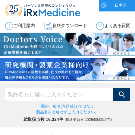
日本語
ご利用案内
資料ダウンロード
よくある質問
検索
薬の一般名(有効成分)ではなく
製品名を省略せずご入力ください。
総取扱点数 16,324件
(最終更新日
2026/08/09現在)