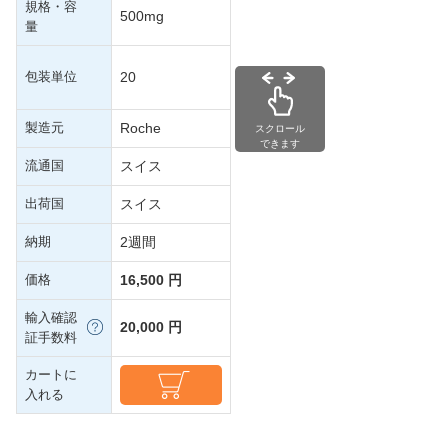
規格・容
500mg
量
包装単位
20
製造元
Roche
スクロール
できます
流通国
スイス
出荷国
スイス
納期
2週間
価格
16,500 円
輸入確認
20,000 円
証手数料
カートに
入れる