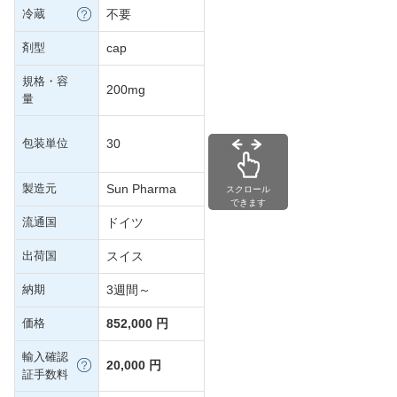
冷蔵
不要
剤型
cap
規格・容
200mg
量
包装単位
30
製造元
Sun Pharma
スクロール
できます
流通国
ドイツ
出荷国
スイス
納期
3週間～
価格
852,000 円
輸入確認
20,000 円
証手数料