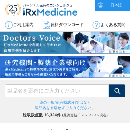
日本語
ご利用案内
資料ダウンロード
よくある質問
検索
薬の一般名(有効成分)ではなく
製品名を省略せずご入力ください。
総取扱点数 16,324件
(最終更新日
2026/08/09現在)