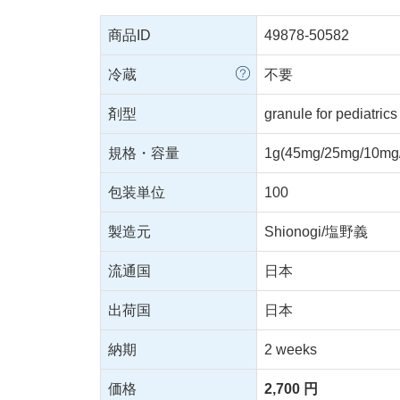
商品ID
49878-50582
冷蔵
不要
剤型
granule for pediatrics
規格・容量
1g(45mg/25mg/10mg
包装単位
100
製造元
Shionogi/塩野義
流通国
日本
出荷国
日本
納期
2 weeks
価格
2,700 円