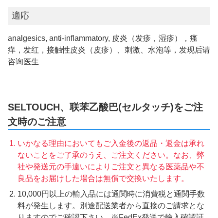
適応
analgesics, anti-inflammatory, 皮炎（发疹，湿疹），瘙
痒，发红，接触性皮炎（皮疹）、刺激、水泡等，发现后请
咨询医生
SELTOUCH、联苯乙酸巴(セルタッチ)をご注
文時のご注意
いかなる理由においてもご入金後の返品・返金は承れ
ないことをご了承のうえ、ご注文ください。なお、弊
社や発送元の手違いによりご注文と異なる医薬品や不
良品をお届けした場合は無償で交換いたします。
10,000円以上の輸入品には通関時に消費税と通関手数
料が発生します。別途配送業者から直接のご請求とな
りますのでご確認下さい。※FedEx発送で輸入確認証