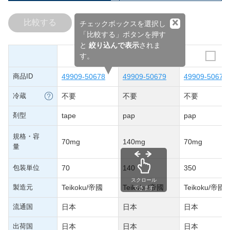
×
比較する
チェックボックスを選択し
「比較する」ボタンを押す
と
絞り込んで表示
されま
す。
商品ID
49909-50678
49909-50679
49909-50677
冷蔵
不要
不要
不要
剤型
tape
pap
pap
規格・容
70mg
140mg
70mg
量
包装単位
70
140
350
スクロール
製造元
Teikoku/帝國
Teikoku/帝國
Teikoku/帝國
できます
流通国
日本
日本
日本
出荷国
日本
日本
日本