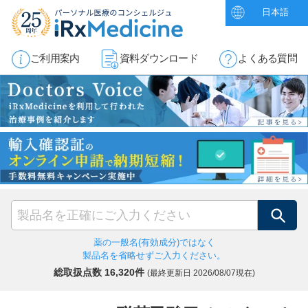
日本語
ご利用案内
資料ダウンロード
よくある質問
検索
薬の一般名(有効成分)ではなく
製品名を省略せずご入力ください。
総取扱点数 16,320件
(最終更新日
2026/08/07現在)