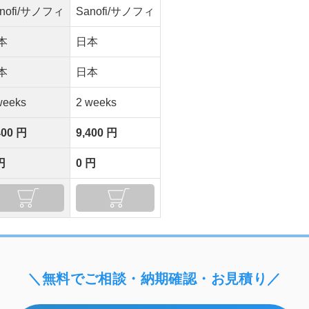
anofi/サノフィ
Sanofi/サノフィ
本
日本
本
日本
weeks
2 weeks
400 円
9,400 円
円
0 円
＼無料でご相談・納期確認・お見積り／