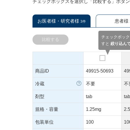
チェックボックスを選択し「比較する」ボタ
お医者様・研究者様
患者様
3件
チェックボック
比較する
すと
絞り込ん
商品ID
49915-50693
49
冷蔵
不要
不
剤型
tab
ta
規格・容量
1.25mg
2.
包装単位
100
10