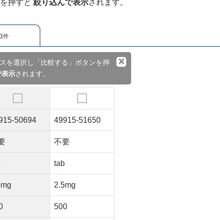
ンを押すと
絞り込んで表示
されます。
3件
×
スを選択し「比較する」ボタンを押
で表示
されます。
915-50694
49915-51650
要
不要
b
tab
5mg
2.5mg
0
500