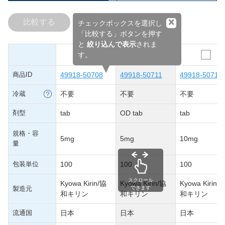
×
比較する
チェックボックスを選択し
「比較する」ボタンを押す
と
絞り込んで表示
されま
す。
商品ID
49918-50708
49918-50711
49918-50710
冷蔵
不要
不要
不要
剤型
tab
OD tab
tab
規格・容
5mg
5mg
10mg
量
包装単位
100
100
100
スクロール
Kyowa Kirin/協
Kyowa Kirin/協
Kyowa Kirin/
製造元
できます
和キリン
和キリン
和キリン
流通国
日本
日本
日本