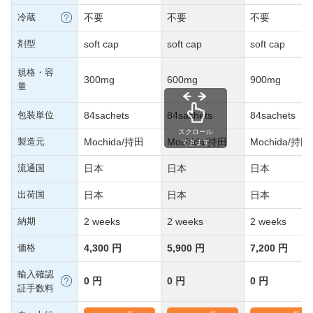
冷蔵
不要
不要
不要
剤型
soft cap
soft cap
soft cap
規格・容
300mg
600mg
900mg
量
包装単位
84sachets
84sachets
84sachets
スクロール
製造元
Mochida/持田
Mochida/持田
Mochida/持田
できます
流通国
日本
日本
日本
出荷国
日本
日本
日本
納期
2 weeks
2 weeks
2 weeks
価格
4,300 円
5,900 円
7,200 円
輸入確認
0 円
0 円
0 円
証手数料