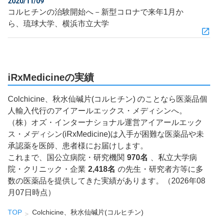
2020/11/09
コルヒチンの治験開始へ－新型コロナで来年1月か
ら、琉球大学、横浜市立大学
iRxMedicineの実績
Colchicine、秋水仙碱片(コルヒチン) のことなら医薬品個
人輸入代行のアイアールエックス・メディシンへ。
（株）オズ・インターナショナル運営アイアールエック
ス・メディシン(iRxMedicine)は入手が困難な医薬品や未
承認薬を医師、患者様にお届けします。
これまで、国公立病院・研究機関
970名
、私立大学病
院・クリニック・企業
2,418名
の先生・研究者方等に多
数の医薬品を提供してきた実績があります。（2026年08
月07日時点）
TOP
Colchicine、秋水仙碱片(コルヒチン)