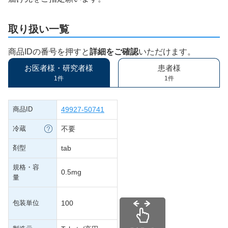
取り扱い一覧
商品IDの番号を押すと
詳細をご確認
いただけます。
お医者様・研究者様
患者様
1件
1件
商品ID
49927-50741
冷蔵
不要
剤型
tab
規格・容
0.5mg
量
包装単位
100