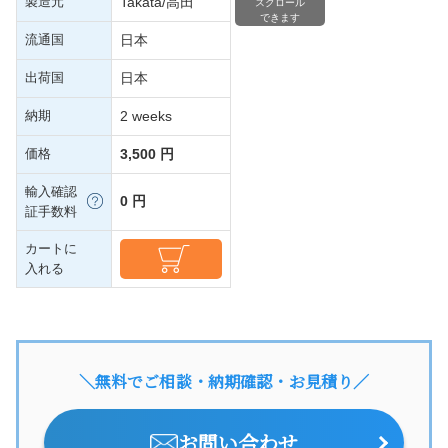
製造元
Takata/高田
スクロール
できます
流通国
日本
出荷国
日本
納期
2 weeks
価格
3,500 円
輸入確認
0 円
証手数料
カートに
入れる
＼無料でご相談・納期確認・お見積り／
お問い合わせ