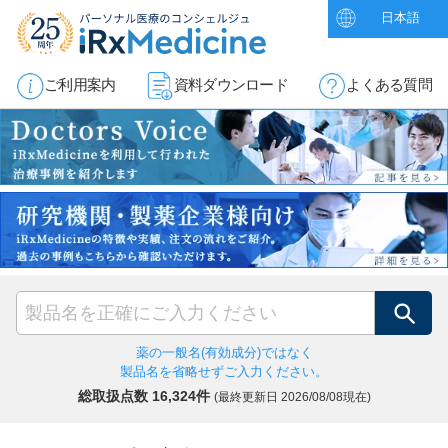
日本語
ご利用案内
資料ダウンロード
よくある質問
検索
薬の一般名(有効成分)ではなく
製品名を省略せずご入力ください。
総取扱点数 16,324件
(最終更新日
2026/08/08現在)