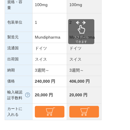
規格・容
100mg
100mg
量
包装単位
1
2
製造元
Mundipharma
Mundipharma
スクロール
できます
流通国
ドイツ
ドイツ
出荷国
スイス
スイス
納期
3週間～
3週間～
価格
240,000 円
406,000 円
輸入確認
20,000 円
20,000 円
証手数料
カートに
入れる