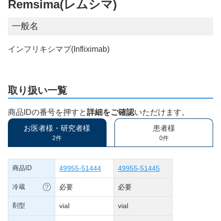
Remsima(レムシマ)
一般名
インフリキシマブ(Infliximab)
取り扱い一覧
商品IDの番号を押すと
詳細をご確認
いただけます。
お医者様・研究者様
患者様
2件
0件
商品ID
49955-51444
49955-51445
冷蔵
必要
必要
剤型
vial
vial