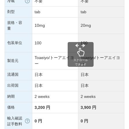
冷蔵
不要
不要
剤型
tab
tab
規格・容
10mg
20mg
量
包装単位
100
100
Toaeiyo/トーアエイヨ
Toaeiyo/トーアエイヨ
製造元
スクロール
ー
ー
できます
流通国
日本
日本
出荷国
日本
日本
納期
2 weeks
2 weeks
価格
3,200 円
3,900 円
輸入確認
0 円
0 円
証手数料