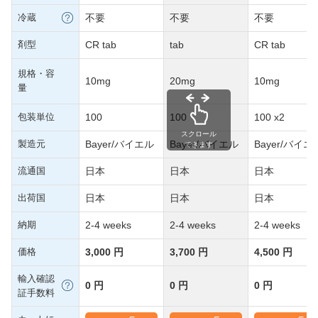
冷蔵
不要
不要
不要
剤型
CR tab
tab
CR tab
規格・容
10mg
20mg
10mg
量
包装単位
100
100
100 x2
スクロール
製造元
Bayer/バイエル
Bayer/バイエル
Bayer/バイエ
できます
流通国
日本
日本
日本
出荷国
日本
日本
日本
納期
2-4 weeks
2-4 weeks
2-4 weeks
価格
3,000 円
3,700 円
4,500 円
輸入確認
0 円
0 円
0 円
証手数料