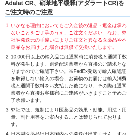
Adalat CR、硝苯地平缓释(アダラートCR)を
ご注文時のご注意
いかなる理由においてもご入金後の返品・返金は承れ
ないことをご了承のうえ、ご注文ください。なお、弊
社や発送元の手違いによりご注文と異なる医薬品や不
良品をお届けした場合は無償で交換いたします。
10,000円以上の輸入品には通関時に消費税と通関手数
料が発生します。別途配送業者から直接のご請求とな
りますのでご確認下さい。※FedEx発送で輸入確認証
を取得しない輸入の場合、お荷物のお届けは輸入消費
税と通関手数料をお支払した後になり、その際は通関
業者から直接お客様宛にご連絡がいきますこと予めご
了承願います。
弊社では、規制により医薬品の効果・効能、用法・用
量、副作用等をご案内することは禁じられておりま
す。
日本製医薬品は日本国内への発送は出来ません。すべ