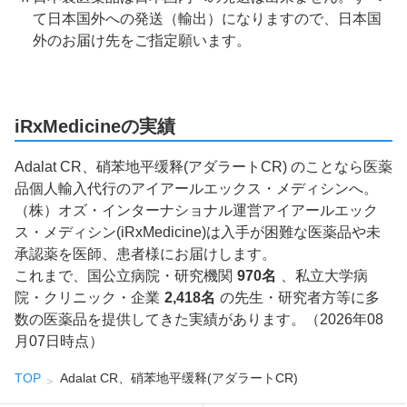
て日本国外への発送（輸出）になりますので、日本国
外のお届け先をご指定願います。
iRxMedicineの実績
Adalat CR、硝苯地平缓释(アダラートCR) のことなら医薬
品個人輸入代行のアイアールエックス・メディシンへ。
（株）オズ・インターナショナル運営アイアールエック
ス・メディシン(iRxMedicine)は入手が困難な医薬品や未
承認薬を医師、患者様にお届けします。
これまで、国公立病院・研究機関
970名
、私立大学病
院・クリニック・企業
2,418名
の先生・研究者方等に多
数の医薬品を提供してきた実績があります。（2026年08
月07日時点）
TOP
Adalat CR、硝苯地平缓释(アダラートCR)