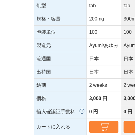
剤型
tab
tab
規格・容量
200mg
300
包装単位
100
100
製造元
Ayumi/あゆみ
Ayu
流通国
日本
日本
出荷国
日本
日本
納期
2 weeks
2 we
価格
3,000 円
3,00
輸入確認証手数料
0 円
0 円
カートに入れる