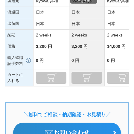
製造元
Kyowa/共和
Kyowa/共和
Kyowa/共和
できます
流通国
日本
日本
日本
出荷国
日本
日本
日本
納期
2 weeks
2 weeks
2 weeks
価格
3,200 円
3,200 円
14,000 円
輸入確認
0 円
0 円
0 円
証手数料
カートに
入れる
＼無料でご相談・納期確認・お見積り／
お問い合わせ