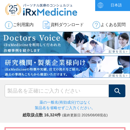
日本語
ご利用案内
資料ダウンロード
よくある質問
検索
薬の一般名(有効成分)ではなく
製品名を省略せずご入力ください。
総取扱点数 16,324件
(最終更新日
2026/08/08現在)