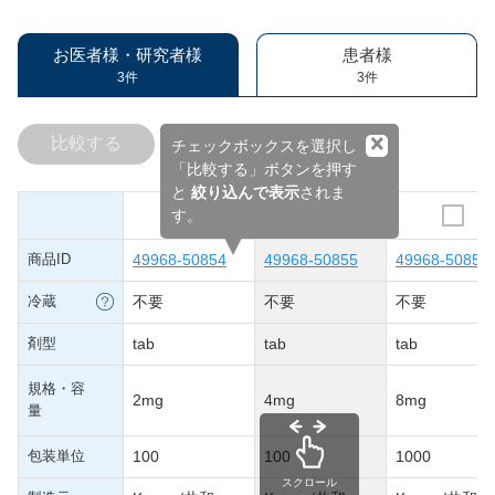
お医者様・研究者様
患者様
3件
3件
×
比較する
チェックボックスを選択し
「比較する」ボタンを押す
と
絞り込んで表示
されま
す。
商品ID
49968-50854
49968-50855
49968-50856
冷蔵
不要
不要
不要
剤型
tab
tab
tab
規格・容
2mg
4mg
8mg
量
包装単位
100
100
1000
スクロール