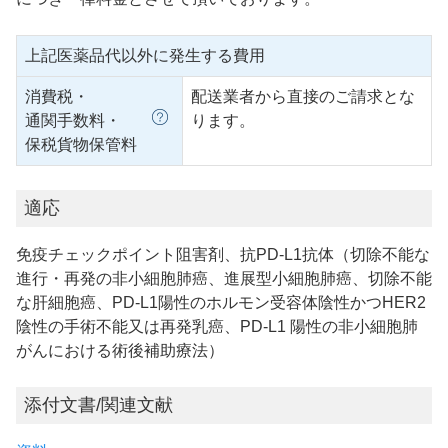
上記医薬品代以外に発生する費用
消費税・
配送業者から直接のご請求とな
通関手数料・
ります。
保税貨物保管料
適応
免疫チェックポイント阻害剤、抗PD-L1抗体（切除不能な
進行・再発の非小細胞肺癌、進展型小細胞肺癌、切除不能
な肝細胞癌、PD-L1陽性のホルモン受容体陰性かつHER2
陰性の手術不能又は再発乳癌、PD-L1 陽性の非小細胞肺
がんにおける術後補助療法）
添付文書/関連文献