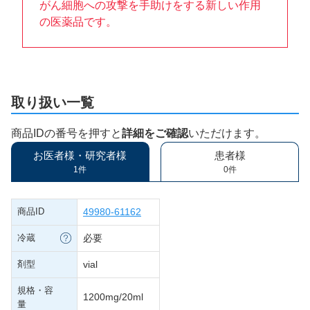
がん細胞への攻撃を手助けをする新しい作用
の医薬品です。
取り扱い一覧
商品IDの番号を押すと
詳細をご確認
いただけます。
お医者様・研究者様
患者様
1件
0件
商品ID
49980-61162
冷蔵
必要
剤型
vial
規格・容
1200mg/20ml
量