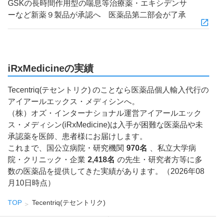
GSKの長時間作用型の喘息等治療薬・エキシデンサ
ーなど新薬９製品が承認へ 医薬品第二部会が了承
iRxMedicineの実績
Tecentriq(テセントリク) のことなら医薬品個人輸入代行の
アイアールエックス・メディシンへ。
（株）オズ・インターナショナル運営アイアールエック
ス・メディシン(iRxMedicine)は入手が困難な医薬品や未
承認薬を医師、患者様にお届けします。
これまで、国公立病院・研究機関
970名
、私立大学病
院・クリニック・企業
2,418名
の先生・研究者方等に多
数の医薬品を提供してきた実績があります。（2026年08
月10日時点）
TOP
Tecentriq(テセントリク)