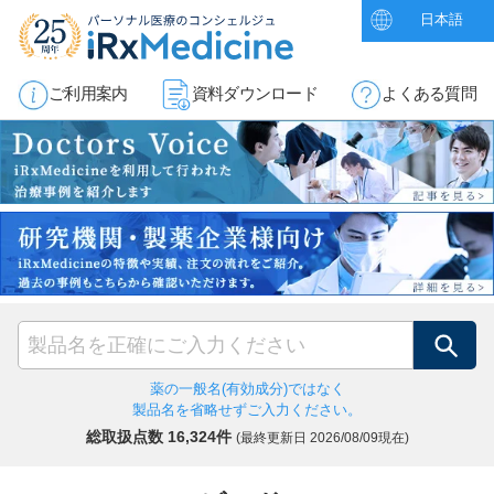
日本語
ご利用案内
資料ダウンロード
よくある質問
検索
薬の一般名(有効成分)ではなく
製品名を省略せずご入力ください。
総取扱点数 16,324件
(最終更新日
2026/08/09現在)