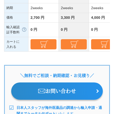
納期
2weeks
2weeks
2weeks
価格
2,700 円
3,300 円
4,000 円
輸入確認
0 円
0 円
0 円
証手数料
カートに
入れる
＼無料でご相談・納期確認・お見積り／
お問い合わせ
日本人スタッフが海外医薬品の調達から輸入申請・通
関までトータルサポート
いたします。