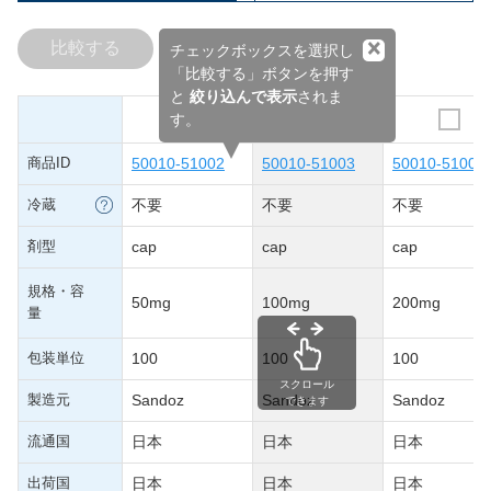
×
比較する
チェックボックスを選択し
「比較する」ボタンを押す
と
絞り込んで表示
されま
す。
商品ID
50010-51002
50010-51003
50010-51004
冷蔵
不要
不要
不要
剤型
cap
cap
cap
規格・容
50mg
100mg
200mg
量
包装単位
100
100
100
スクロール
製造元
Sandoz
Sandoz
Sandoz
できます
流通国
日本
日本
日本
出荷国
日本
日本
日本