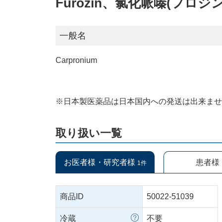
Furozin、氯化哌嗪(フロジン
一般名
Carpronium
※日本製医薬品は日本国内への発送は出来ま
取り扱い一覧
お医者様・研究者様
患者様
1件
商品ID
50022-51039
冷蔵
不要