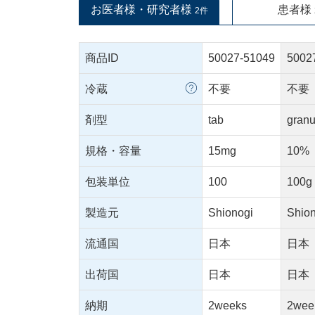
お医者様・研究者様
患者様
2件
商品ID
50027-51049
5002
冷蔵
不要
不要
剤型
tab
granu
規格・容量
15mg
10%
包装単位
100
100g
製造元
Shionogi
Shio
流通国
日本
日本
出荷国
日本
日本
納期
2weeks
2wee