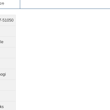
2件
7-51050
le
nogi
ks