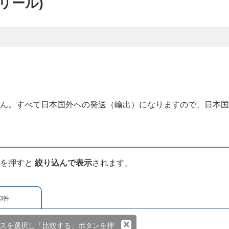
マリール)
せん。すべて日本国外への発送（輸出）になりますので、日本
ンを押すと
絞り込んで表示
されます。
3件
×
スを選択し「比較する」ボタンを押