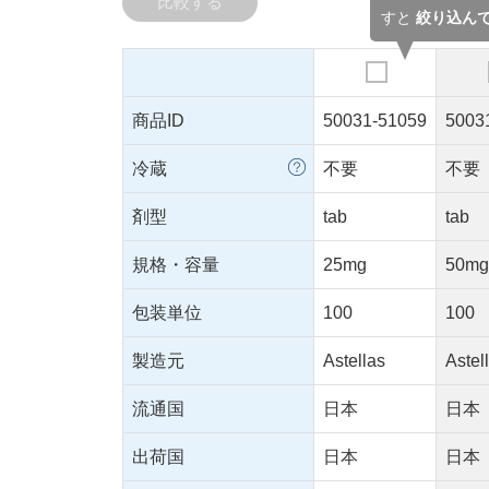
比較する
すと
絞り込ん
商品ID
50031-51059
5003
冷蔵
不要
不要
剤型
tab
tab
規格・容量
25mg
50m
包装単位
100
100
製造元
Astellas
Astel
流通国
日本
日本
出荷国
日本
日本