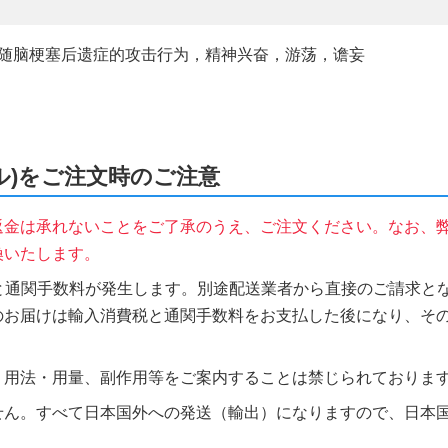
elirium, 改善伴随脑梗塞后遗症的攻击行为，精神兴奋，游荡，谵妄
ール)をご注文時のご注意
返金は承れないことをご了承のうえ、ご注文ください。なお、
換いたします。
税と通関手数料が発生します。別途配送業者から直接のご請求とな
のお届けは輸入消費税と通関手数料をお支払した後になり、そ
、用法・用量、副作用等をご案内することは禁じられておりま
せん。すべて日本国外への発送（輸出）になりますので、日本