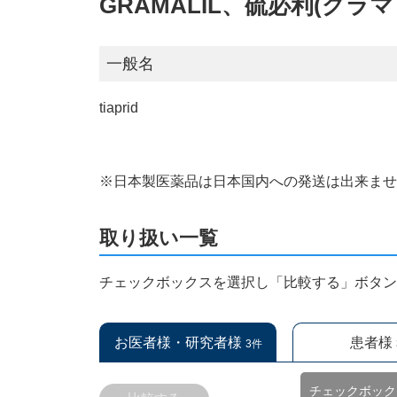
GRAMALIL、硫必利(グラ
一般名
tiaprid
※日本製医薬品は日本国内への発送は出来ま
取り扱い一覧
チェックボックスを選択し「比較する」ボタ
お医者様・研究者様
患者様
3件
チェックボック