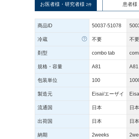
お医者様・研究者様
患者様
2件
商品ID
50037-51078
500
冷蔵
不要
不
剤型
combo tab
com
規格・容量
A81
A81
包装単位
100
100
製造元
Eisai/エーザイ
Ei
流通国
日本
日
出荷国
日本
日
納期
2weeks
2we