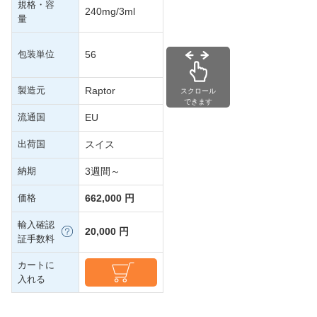
規格・容
240mg/3ml
量
包装単位
56
製造元
Raptor
スクロール
できます
流通国
EU
出荷国
スイス
納期
3週間～
価格
662,000 円
輸入確認
20,000 円
証手数料
カートに
入れる