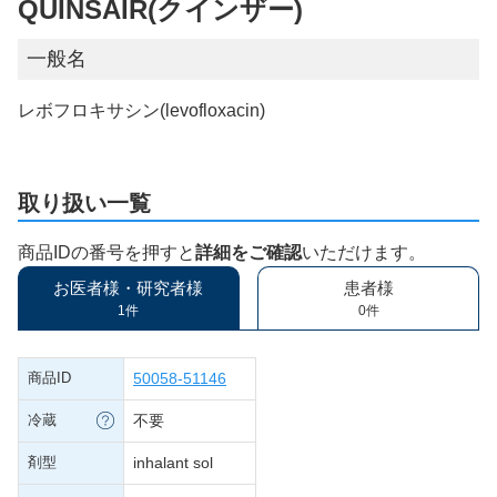
QUINSAIR(クインザー)
一般名
レボフロキサシン(levofloxacin)
取り扱い一覧
商品IDの番号を押すと
詳細をご確認
いただけます。
お医者様・研究者様
患者様
1件
0件
商品ID
50058-51146
冷蔵
不要
剤型
inhalant sol