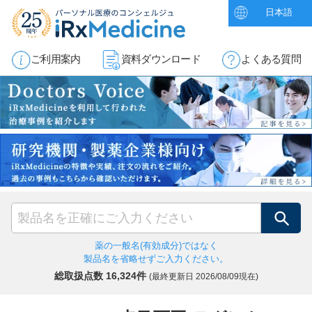
日本語
ご利用案内
資料ダウンロード
よくある質問
検索
薬の一般名(有効成分)ではなく
製品名を省略せずご入力ください。
総取扱点数 16,324件
(最終更新日
2026/08/09現在)