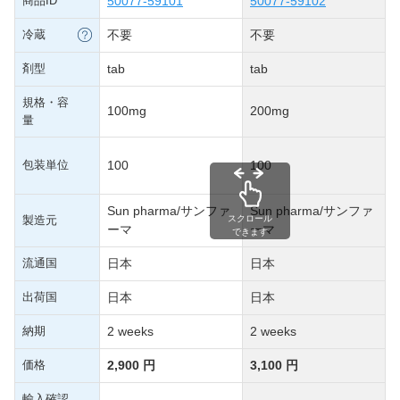
商品ID
50077-59101
50077-59102
冷蔵
不要
不要
剤型
tab
tab
規格・容
100mg
200mg
量
包装単位
100
100
Sun pharma/サンファ
Sun pharma/サンファ
製造元
スクロール
ーマ
ーマ
できます
流通国
日本
日本
出荷国
日本
日本
納期
2 weeks
2 weeks
価格
2,900 円
3,100 円
輸入確認