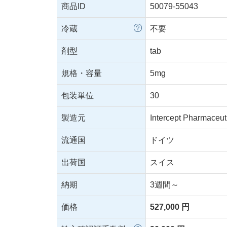
商品ID
50079-55043
冷蔵
不要
剤型
tab
規格・容量
5mg
包装単位
30
製造元
Intercept Pharmaceuti
流通国
ドイツ
出荷国
スイス
納期
3週間～
価格
527,000 円