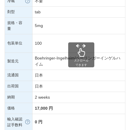
冷蔵
不要
剤型
tab
規格・容
5mg
量
包装単位
100
Boehringer-Ingelheim/ベーリンガーインゲルハ
製造元
スクロール
イム
できます
流通国
日本
出荷国
日本
納期
2 weeks
価格
17,000 円
輸入確認
0 円
証手数料