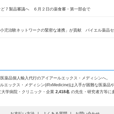
など７製品審議へ ６月２日の薬食審・第一部会で
「小児治験ネットワークの緊密な連携」が貢献 バイエル薬品
ことなら医薬品個人輸入代行のアイアールエックス・メディシンへ。
ックス・メディシン(iRxMedicine)は入手が困難な医
立大学病院・クリニック・企業
2,418名
の先生・研究者方等に
お支払い方法
よくある質問
お問い合わせ