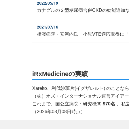
2022/05/19
カナグルの２型糖尿病合併CKDの効能追加
2021/07/16
相澤病院・安河内氏 小児VTE適応取得に
iRxMedicineの実績
Xarelto、利伐沙班片(イグザレルト) の
（株）オズ・インターナショナル運営アイアールエ
これまで、国公立病院・研究機関
970名
、私
（2026年08月08日時点）