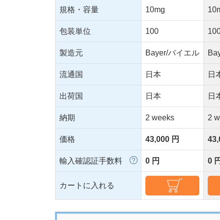
規格・容量
10mg
10
包装単位
100
10
製造元
Bayer/バイエル
Ba
流通国
日本
日
出荷国
日本
日
納期
2 weeks
2 
価格
43,000 円
43
輸入確認証手数料
0 円
0 
カートに入れる