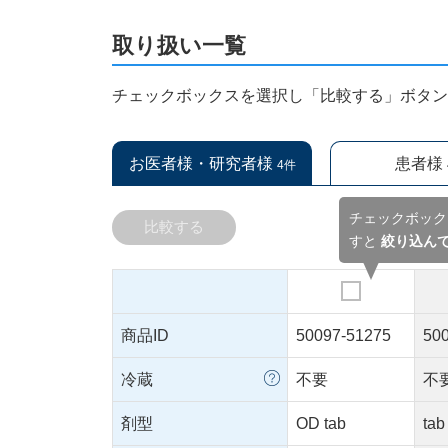
取り扱い一覧
チェックボックスを選択し「比較する」ボタ
お医者様・研究者様
患者様
4件
チェックボック
比較する
すと
絞り込ん
商品ID
50097-51275
50
冷蔵
不要
不
剤型
OD tab
tab