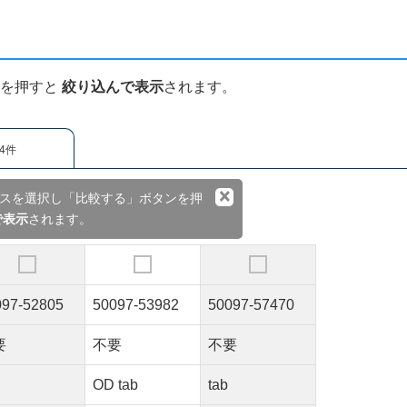
ンを押すと
絞り込んで表示
されます。
4件
×
スを選択し「比較する」ボタンを押
で表示
されます。
097-52805
50097-53982
50097-57470
要
不要
不要
OD tab
tab