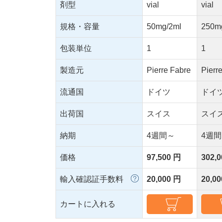
剤型
vial
vial
規格・容量
50mg/2ml
250m
包装単位
1
1
製造元
Pierre Fabre
Pierr
流通国
ドイツ
ドイ
出荷国
スイス
スイ
納期
4週間～
4週
価格
97,500 円
302,
輸入確認証手数料
20,000 円
20,0
カートに入れる