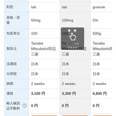
剤型
tab
tab
granule
規格・容
50mg
100mg
5%
量
包装単位
100
100
500g
Tanabe
Tanabe
Tanabe
スクロール
できます
製造元
Mitsubishi/田辺
Mitsubishi/田辺
Mitsubishi/田
三菱
三菱
三菱
流通国
日本
日本
日本
出荷国
日本
日本
日本
納期
2 weeks
2 weeks
2 weeks
価格
3,100 円
3,300 円
6,800 円
輸入確認
0 円
0 円
0 円
証手数料