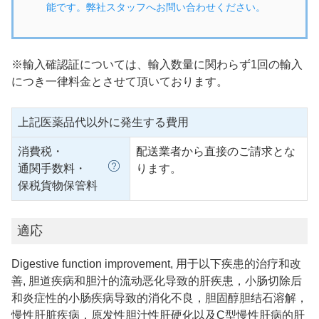
能です。弊社スタッフへお問い合わせください。
※輸入確認証については、輸入数量に関わらず1回の輸入
につき一律料金とさせて頂いております。
上記医薬品代以外に発生する費用
消費税・
配送業者から直接のご請求とな
通関手数料・
ります。
保税貨物保管料
適応
Digestive function improvement, 用于以下疾患的治疗和改
善, 胆道疾病和胆汁的流动恶化导致的肝疾患，小肠切除后
和炎症性的小肠疾病导致的消化不良，胆固醇胆结石溶解，
慢性肝脏疾病，原发性胆汁性肝硬化以及C型慢性肝病的肝