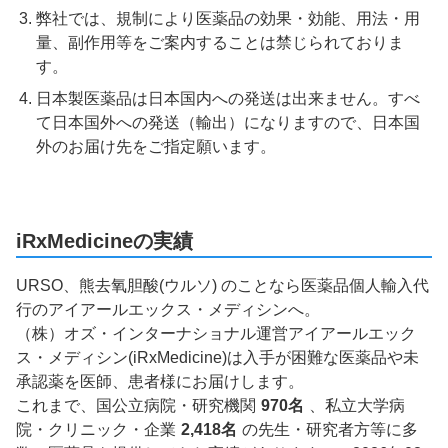
弊社では、規制により医薬品の効果・効能、用法・用
量、副作用等をご案内することは禁じられておりま
す。
日本製医薬品は日本国内への発送は出来ません。すべ
て日本国外への発送（輸出）になりますので、日本国
外のお届け先をご指定願います。
iRxMedicineの実績
URSO、熊去氧胆酸(ウルソ) のことなら医薬品個人輸入代
行のアイアールエックス・メディシンへ。
（株）オズ・インターナショナル運営アイアールエック
ス・メディシン(iRxMedicine)は入手が困難な医薬品や未
承認薬を医師、患者様にお届けします。
これまで、国公立病院・研究機関
970名
、私立大学病
院・クリニック・企業
2,418名
の先生・研究者方等に多