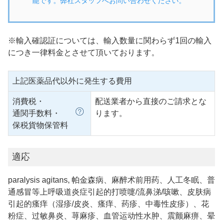
能です。弊社スタッフへお問い合わせください。
※輸入確認証については、輸入数量に関わらず1回の輸入
につき一律料金とさせて頂いております。
上記医薬品代以外に発生する費用
消費税・
配送業者から直接のご請求とな
通関手数料・
ります。
保税貨物保管料
適応
paralysis agitans, 帕金森病、麻醉术前用药、人工冬眠、普
通感冒等上呼吸道炎症引起的打喷嚏/流鼻涕/咳嗽、皮肤病
引起的瘙痒（湿疹/皮炎、瘙痒、药疹、中毒性皮疹）、花
粉症、过敏鼻炎、荨麻疹、血管运动性水肿、震颤麻痹、晕