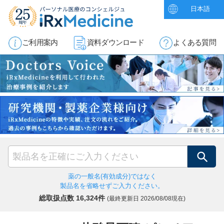
日本語
ご利用案内
資料ダウンロード
よくある質問
検索
薬の一般名(有効成分)ではなく
製品名を省略せずご入力ください。
総取扱点数 16,324件
(最終更新日
2026/08/08現在)