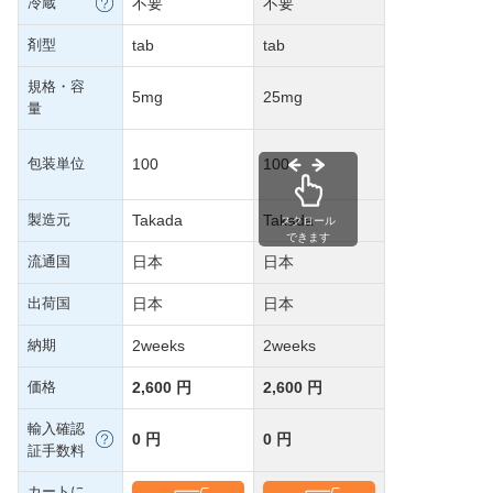
冷蔵
不要
不要
剤型
tab
tab
規格・容
5mg
25mg
量
包装単位
100
100
製造元
Takada
Takada
スクロール
できます
流通国
日本
日本
出荷国
日本
日本
納期
2weeks
2weeks
価格
2,600 円
2,600 円
輸入確認
0 円
0 円
証手数料
カートに