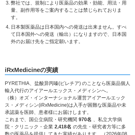
弊社では、規制により医薬品の効果・効能、用法・用
量、副作用等をご案内することは禁じられておりま
す。
日本製医薬品は日本国内への発送は出来ません。すべ
て日本国外への発送（輸出）になりますので、日本国
外のお届け先をご指定願います。
iRxMedicineの実績
PYRETHIA、盐酸异丙嗪(ピレチア) のことなら医薬品個人
輸入代行のアイアールエックス・メディシンへ。
（株）オズ・インターナショナル運営アイアールエック
ス・メディシン(iRxMedicine)は入手が困難な医薬品や未
承認薬を医師、患者様にお届けします。
これまで、国公立病院・研究機関
970名
、私立大学病
院・クリニック・企業
2,418名
の先生・研究者方等に多
数の医薬品を提供してきた実績があります。（2026年08