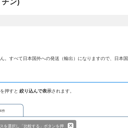
リチン)
せん。すべて日本国外への発送（輸出）になりますので、日本
ンを押すと
絞り込んで表示
されます。
4件
×
スを選択し「比較する」ボタンを押