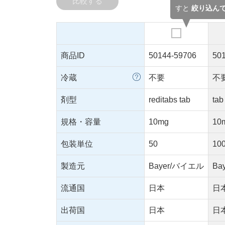
比較する
すと
絞り込ん
商品ID
50144-59706
50
冷蔵
不要
不
剤型
reditabs tab
tab
規格・容量
10mg
10
包装単位
50
10
製造元
Bayer/バイエル
Ba
流通国
日本
日
出荷国
日本
日