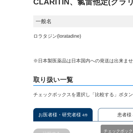
CLARITIN、氯雷他定(クラ
一般名
ロラタジン(loratadine)
※日本製医薬品は日本国内への発送は出来ま
取り扱い一覧
チェックボックスを選択し「比較する」ボタ
お医者様・研究者様
患者様
4件
チェックボック