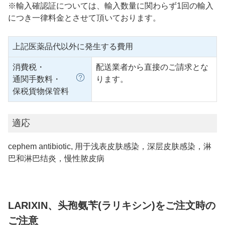
※輸入確認証については、輸入数量に関わらず1回の輸入
につき一律料金とさせて頂いております。
上記医薬品代以外に発生する費用
消費税・
配送業者から直接のご請求とな
通関手数料・
ります。
保税貨物保管料
適応
cephem antibiotic, 用于浅表皮肤感染，深层皮肤感染，淋
巴和淋巴结炎，慢性脓皮病
LARIXIN、头孢氨苄(ラリキシン)をご注文時の
ご注意