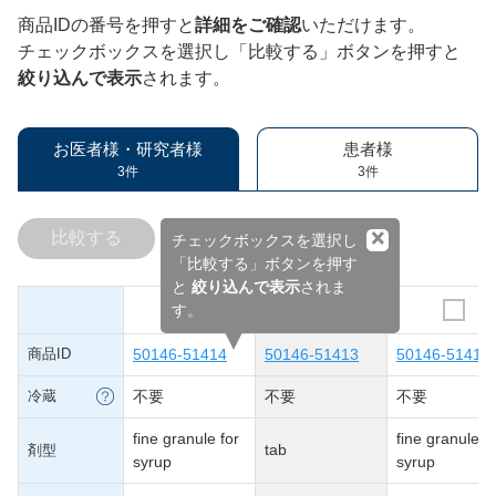
商品IDの番号を押すと
詳細をご確認
いただけます。
チェックボックスを選択し「比較する」ボタンを押すと
絞り込んで表示
されます。
お医者様・研究者様
患者様
3件
3件
×
比較する
チェックボックスを選択し
「比較する」ボタンを押す
と
絞り込んで表示
されま
す。
商品ID
50146-51414
50146-51413
50146-51415
冷蔵
不要
不要
不要
fine granule for
fine granule fo
tab
剤型
syrup
syrup