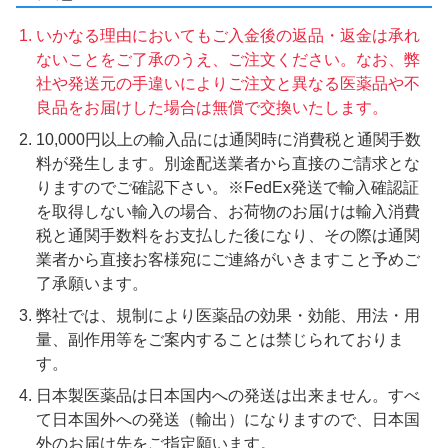
いかなる理由においてもご入金後の返品・返金は承れ
ないことをご了承のうえ、ご注文ください。なお、弊
社や発送元の手違いによりご注文と異なる医薬品や不
良品をお届けした場合は無償で交換いたします。
10,000円以上の輸入品には通関時に消費税と通関手数
料が発生します。別途配送業者から直接のご請求とな
りますのでご確認下さい。※FedEx発送で輸入確認証
を取得しない輸入の場合、お荷物のお届けは輸入消費
税と通関手数料をお支払した後になり、その際は通関
業者から直接お客様宛にご連絡がいきますこと予めご
了承願います。
弊社では、規制により医薬品の効果・効能、用法・用
量、副作用等をご案内することは禁じられておりま
す。
日本製医薬品は日本国内への発送は出来ません。すべ
て日本国外への発送（輸出）になりますので、日本国
外のお届け先をご指定願います。