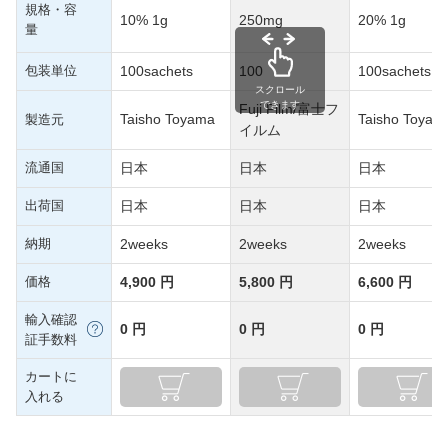
規格・容
10% 1g
250mg
20% 1g
量
包装単位
100sachets
100
100sachets
スクロール
できます
Fuji Film/富士フ
Taisho Toyama
Taisho Toyam
製造元
イルム
流通国
日本
日本
日本
出荷国
日本
日本
日本
納期
2weeks
2weeks
2weeks
価格
4,900 円
5,800 円
6,600 円
輸入確認
0 円
0 円
0 円
証手数料
カートに
入れる