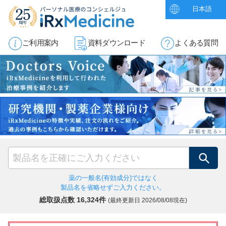
日本語
ご利用案内
資料ダウンロード
よくある質問
検索
薬の一般名(有効成分)ではなく
製品名を省略せずご入力ください。
総取扱点数 16,324件
(最終更新日
2026/08/08現在)