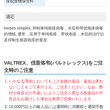
保税貨物保管料
適応
herpes simplex, 抑制单纯疱疹病毒，水痘和带状疱疹病毒
的增殖, 通常，应用于单纯疱疹，带状疱疹，水痘的治疗以
及抑制生殖器疱疹的复发
VALTREX、伐昔洛韦(バルトレックス)をご注
文時のご注意
いかなる理由においてもご入金後の返品・返金は承れ
ないことをご了承のうえ、ご注文ください。なお、弊
社や発送元の手違いによりご注文と異なる医薬品や不
良品をお届けした場合は無償で交換いたします。
10,000円以上の輸入品には通関時に消費税と通関手数