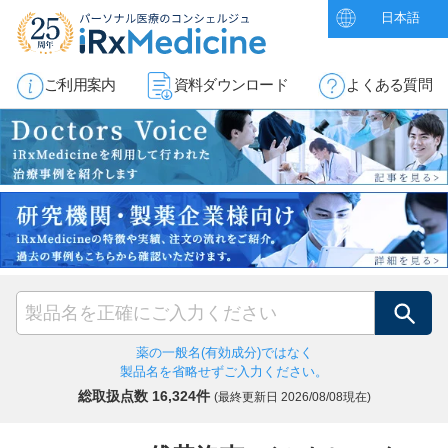
日本語
ご利用案内
資料ダウンロード
よくある質問
検索
薬の一般名(有効成分)ではなく
製品名を省略せずご入力ください。
総取扱点数 16,324件
(最終更新日
2026/08/08現在)