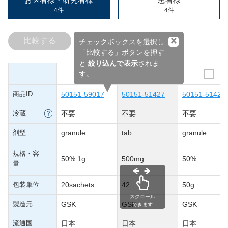
4件
4件
×
比較する
チェックボックスを選択し
「比較する」ボタンを押す
と
絞り込んで表示
されま
す。
商品ID
50151-59017
50151-51427
50151-51425
冷蔵
不要
不要
不要
剤型
granule
tab
granule
規格・容
50% 1g
500mg
50%
量
包装単位
20sachets
42
50g
スクロール
製造元
GSK
GSK
GSK
できます
流通国
日本
日本
日本