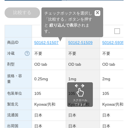
×
比較する
チェックボックスを選択し
「比較する」ボタンを押す
と
絞り込んで表示
されま
す。
商品ID
50162-51507
50162-51509
50162-59351
冷蔵
不要
不要
不要
剤型
OD tab
OD tab
OD tab
規格・容
0.25mg
1mg
2mg
量
包装単位
105
105
105
スクロール
製造元
Kyowa/共和
Kyowa/共和
Kyowa/共和
できます
流通国
日本
日本
日本
出荷国
日本
日本
日本