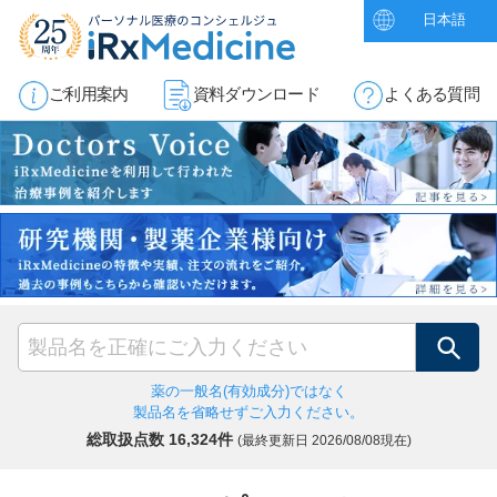
日本語
ご利用案内
資料ダウンロード
よくある質問
検索
薬の一般名(有効成分)ではなく
製品名を省略せずご入力ください。
総取扱点数 16,324件
(最終更新日
2026/08/08現在)