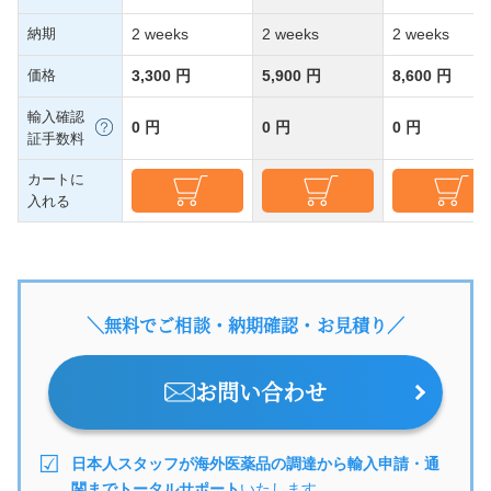
納期
2 weeks
2 weeks
2 weeks
価格
3,300 円
5,900 円
8,600 円
輸入確認
0 円
0 円
0 円
証手数料
カートに
入れる
＼無料でご相談・納期確認・お見積り／
お問い合わせ
日本人スタッフが海外医薬品の調達から輸入申請・通
関までトータルサポート
いたします。