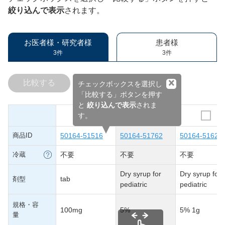
絞り込んで表示
されます。
お医者様・研究者様
患者様
3件
3件
×
比較する
チェックボックスを選択し
「比較する」ボタンを押す
と
絞り込んで表示
されま
す。
商品ID
50164-51516
50164-51762
50164-51626
冷蔵
不要
不要
不要
Dry syrup for
Dry syrup for
tab
剤型
pediatric
pediatric
規格・容
100mg
5%
5% 1g
量