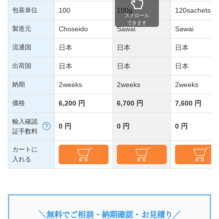
包装単位
100
100g
120sachets
スクロール
できます
製造元
Choseido
Sawai
Sawai
流通国
日本
日本
日本
出荷国
日本
日本
日本
納期
2weeks
2weeks
2weeks
価格
6,200 円
6,700 円
7,600 円
輸入確認
0 円
0 円
0 円
証手数料
カートに
入れる
＼無料でご相談・納期確認・お見積り／