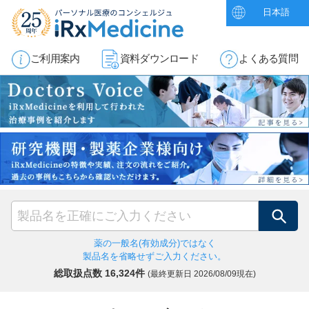
日本語
ご利用案内
資料ダウンロード
よくある質問
検索
薬の一般名(有効成分)ではなく
製品名を省略せずご入力ください。
総取扱点数 16,324件
(最終更新日
2026/08/09現在)