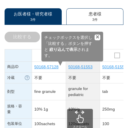
お医者様・研究者様
患者様
3件
3件
×
比較する
チェックボックスを選択し
「比較する」ボタンを押す
と
絞り込んで表示
されま
す。
商品ID
50168-57128
50168-51553
50168-51552
冷蔵
不要
不要
不要
granule for
fine granule
tab
剤型
pediatric
規格・容
10% 1g
10%/g
250mg
量
包装単位
100sachets
120sachets
100
スクロール