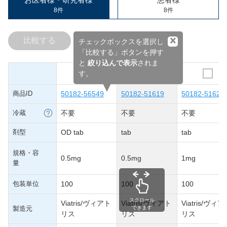
8件
8件
×
比較する
チェックボックスを選択し
「比較する」ボタンを押す
と
絞り込んで表示
されま
す。
商品ID
50182-56549
50182-51619
50182-51620
冷蔵
不要
不要
不要
剤型
OD tab
tab
tab
規格・容
0.5mg
0.5mg
1mg
量
包装単位
100
100
100
スクロール
Viatris/ヴィアト
Viatris/ヴィアト
Viatris/ヴィ
製造元
できます
リス
リス
リス