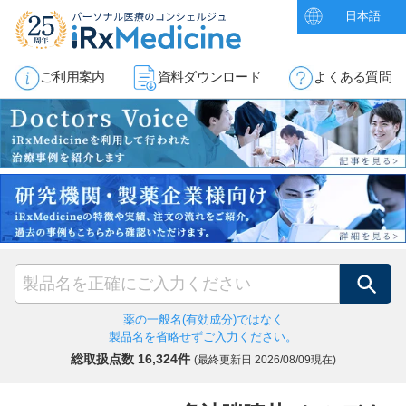
日本語
ご利用案内
資料ダウンロード
よくある質問
検索
薬の一般名(有効成分)ではなく
製品名を省略せずご入力ください。
総取扱点数 16,324件
(最終更新日
2026/08/09現在)