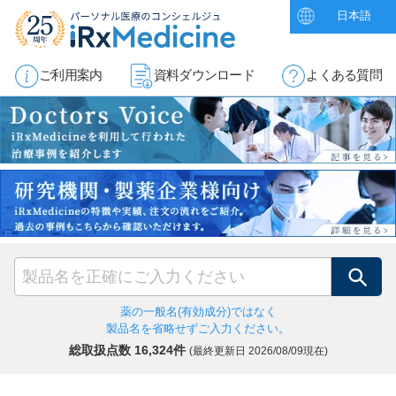
日本語
ご利用案内
資料ダウンロード
よくある質問
検索
薬の一般名(有効成分)ではなく
製品名を省略せずご入力ください。
総取扱点数 16,324件
(最終更新日
2026/08/09現在)