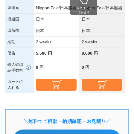
製造元
Nippon Zoki/日本臓器
Nippon Zoki/日本臓器
スクロール
できます
流通国
日本
日本
出荷国
日本
日本
納期
2 weeks
2 weeks
価格
5,500 円
9,000 円
輸入確認
0 円
0 円
証手数料
カートに
入れる
＼無料でご相談・納期確認・お見積り／