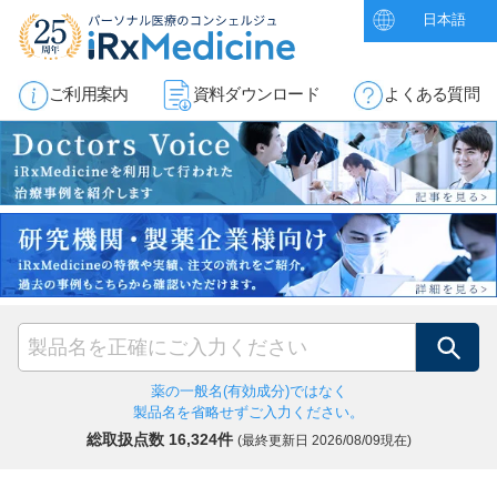
日本語
ご利用案内
資料ダウンロード
よくある質問
検索
薬の一般名(有効成分)ではなく
製品名を省略せずご入力ください。
総取扱点数 16,324件
(最終更新日
2026/08/09現在)