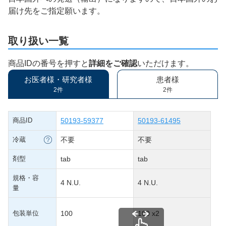
届け先をご指定願います。
取り扱い一覧
商品IDの番号を押すと
詳細をご確認
いただけます。
お医者様・研究者様
患者様
2件
2件
商品ID
50193-59377
50193-61495
冷蔵
不要
不要
剤型
tab
tab
規格・容
4 N.U.
4 N.U.
量
包装単位
100
100 x2