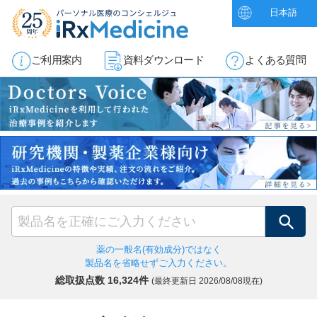
日本語
ご利用案内
資料ダウンロード
よくある質問
検索
薬の一般名(有効成分)ではなく
製品名を省略せずご入力ください。
総取扱点数 16,324件
(最終更新日
2026/08/08現在)