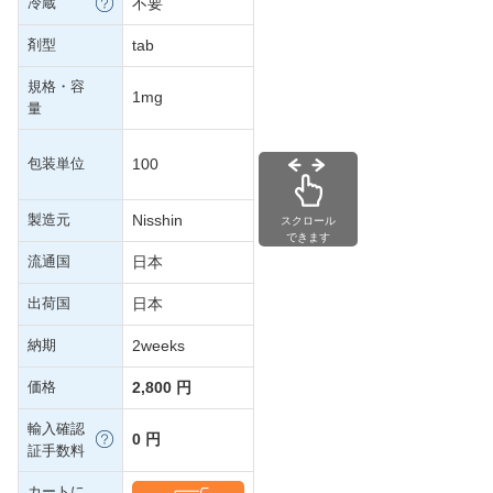
冷蔵
不要
剤型
tab
規格・容
1mg
量
包装単位
100
製造元
Nisshin
スクロール
できます
流通国
日本
出荷国
日本
納期
2weeks
価格
2,800 円
輸入確認
0 円
証手数料
カートに