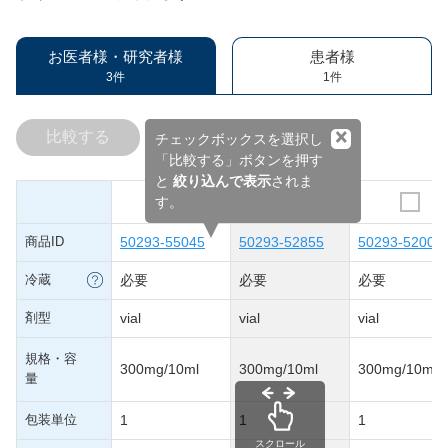
お医者様・研究者様
患者様
3件
1件
×
比較する
チェックボックスを選択し
「比較する」ボタンを押す
と
絞り込んで表示
されま
す。
商品ID
50293-55045
50293-52855
50293-52008
冷蔵
必要
必要
必要
剤型
vial
vial
vial
規格・容
300mg/10ml
300mg/10ml
300mg/10ml
量
包装単位
1
1
1
スクロール