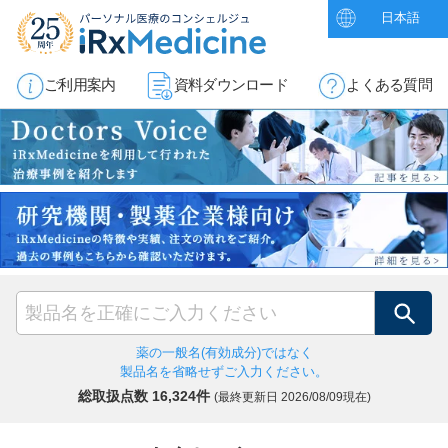
日本語
ご利用案内
資料ダウンロード
よくある質問
検索
薬の一般名(有効成分)ではなく
製品名を省略せずご入力ください。
総取扱点数 16,324件
(最終更新日
2026/08/09現在)