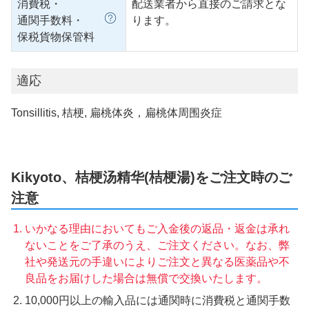
消費税・
配送業者から直接のご請求とな
通関手数料・
ります。
保税貨物保管料
適応
Tonsillitis, 桔梗, 扁桃体炎，扁桃体周围炎症
Kikyoto、桔梗汤精华(桔梗湯)をご注文時のご
注意
いかなる理由においてもご入金後の返品・返金は承れ
ないことをご了承のうえ、ご注文ください。なお、弊
社や発送元の手違いによりご注文と異なる医薬品や不
良品をお届けした場合は無償で交換いたします。
10,000円以上の輸入品には通関時に消費税と通関手数