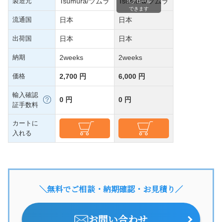
製造元
Tsumura/ツムラ
Tsumura/ツムラ
スクロール
できます
流通国
日本
日本
出荷国
日本
日本
納期
2weeks
2weeks
価格
2,700 円
6,000 円
輸入確認
0 円
0 円
証手数料
カートに
入れる
＼無料でご相談・納期確認・お見積り／
お問い合わせ