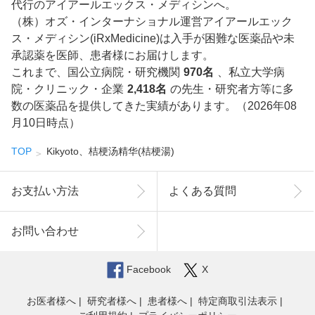
代行のアイアールエックス・メディシンへ。
（株）オズ・インターナショナル運営アイアールエック
ス・メディシン(iRxMedicine)は入手が困難な医薬品や未
承認薬を医師、患者様にお届けします。
これまで、国公立病院・研究機関
970名
、私立大学病
院・クリニック・企業
2,418名
の先生・研究者方等に多
数の医薬品を提供してきた実績があります。（2026年08
月10日時点）
TOP
Kikyoto、桔梗汤精华(桔梗湯)
お支払い方法
よくある質問
お問い合わせ
Facebook
X
お医者様へ
研究者様へ
患者様へ
特定商取引法表示